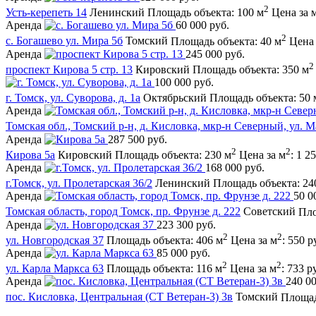
2
Усть-керепеть 14
Ленинский
Площадь объекта: 100 м
Цена за 
Аренда
60 000 руб.
2
с. Богашево ул. Мира 5б
Томский
Площадь объекта: 40 м
Цена 
Аренда
245 000 руб.
2
проспект Кирова 5 стр. 13
Кировский
Площадь объекта: 350 м
100 000 руб.
г. Томск, ул. Суворова, д. 1а
Октябрьский
Площадь объекта: 50 
Аренда
Томская обл., Томский р-н, д. Кисловка, мкр-н Северный, ул. 
Аренда
287 500 руб.
2
2
Кирова 5а
Кировский
Площадь объекта: 230 м
Цена за м
: 1 2
Аренда
168 000 руб.
г.Томск, ул. Пролетарская 36/2
Ленинский
Площадь объекта: 24
Аренда
50 0
Томская область, город Томск, пр. Фрунзе д. 222
Советский
Пло
Аренда
223 300 руб.
2
2
ул. Новгородская 37
Площадь объекта: 406 м
Цена за м
: 550 р
Аренда
85 000 руб.
2
2
ул. Карла Маркса 63
Площадь объекта: 116 м
Цена за м
: 733 р
Аренда
240 00
пос. Кисловка, Центральная (СТ Ветеран-3) 3в
Томский
Площад