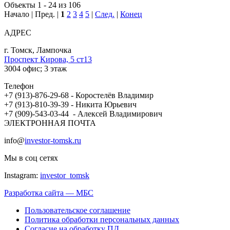
Объекты 1 - 24 из 106
Начало | Пред. |
1
2
3
4
5
|
След.
|
Конец
АДРЕС
г. Томск, ​Лампочка
Проспект Кирова, 5 ст13
3004 офис; 3 этаж
Телефон
+7 (913)-876-29-68 - Коростелёв Владимир
+7 (913)-810-39-39 - Никита Юрьевич
+7 (909)-543-03-44 - Алексей Владимирович
ЭЛЕКТРОННАЯ ПОЧТА
info@
investor-tomsk.ru
Мы в соц сетях
Instagram:
investor_tomsk
Разработка сайта — МБС
Пользовательское соглашение
Политика обработки персональных данных
Согласие на обработку ПД